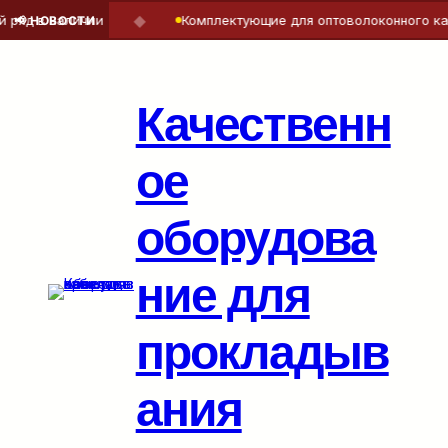
◆
яд в наличии
Комплектующие для оптоволоконного кабе
📢 НОВОСТИ
Перейти
к
содержимому
Качественн
ое
оборудова
ние для
прокладыв
ания