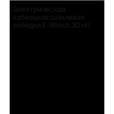
Электрическая
кабельная шпилевая
лебедка E-Winch 30 кН
Компактная и легкая кабельная
барабанная лебедка на прицепе с
существенно сниженным уровнем
шума, двигателем с нулевым
выбросом вредных веществ и
отличными рабочими
характеристиками.