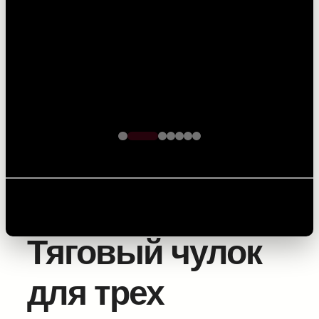
кабеля – точность на
каждом метре
Главная
/
Оборудование для прокладки силовых
линий
/
Муфты и концевики
/ Тяговый чулок для трех
кабелей
Тяговый чулок
для трех