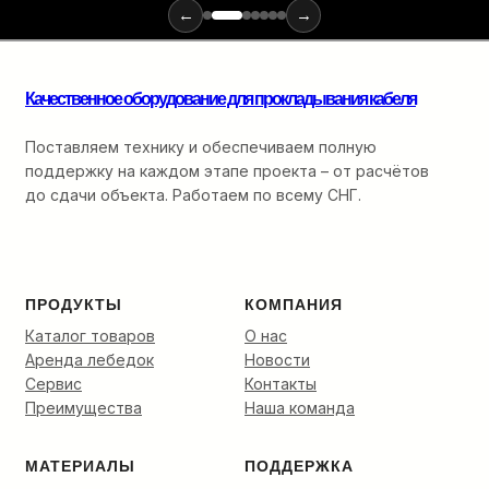
←
→
для
монтажа
оптики:
от
Качественное оборудование для прокладывания кабеля
ввода
в
Поставляем технику и обеспечиваем полную
кабельную
поддержку на каждом этапе проекта – от расчётов
канализацию
до
до сдачи объекта. Работаем по всему СНГ.
финальной
разварки.
ПРОДУКТЫ
КОМПАНИЯ
Каталог товаров
О нас
Аренда лебедок
Новости
Сервис
Контакты
Преимущества
Наша команда
МАТЕРИАЛЫ
ПОДДЕРЖКА