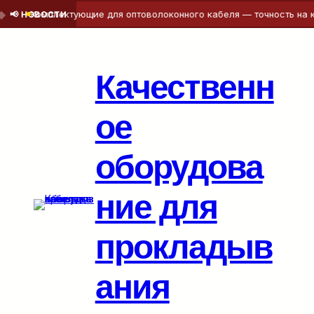
омплектующие для оптоволоконного кабеля — точность на каждом
📢 НОВОСТИ
Перейти
к
содержимому
Качественн
ое
оборудова
ние для
прокладыв
ания