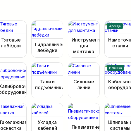
Аренда
Тяговые
Инструмент
Намоточ
Гидравлические
лебёдки
для
станки
лебёдки
монтажа
Новинка
Тали и
Силовые
Кабельно
Калибровочное
подъёмники
линии
оборудов
оборудование
Такелажная
Укладка
Шпилевы
Пневматическое
оснастка
кабелей
системы