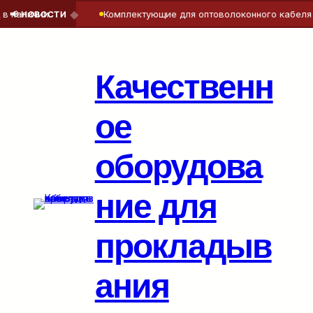
◆
 наличии
Комплектующие для оптоволоконного кабеля —
📢 НОВОСТИ
Перейти
к
содержимому
Качественн
ое
оборудова
ние для
прокладыв
ания