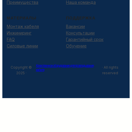
Преимущества
Наша команда
МАТЕРИАЛЫ
ПОДДЕРЖКА
Монтаж кабеля
Вакансии
Инжиниринг
Консультации
FAQ
Гарантийный срок
Силовые линии
Обучение
Качественное оборудование для прокладывания
Copyright ©
· All rights
кабеля
2025 ·
reserved