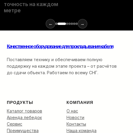
расходных
точность на каждом
материалов
метре
и
инструментов
←
→
для
монтажа
оптики:
от
Качественное оборудование для прокладывания кабеля
ввода
в
Поставляем технику и обеспечиваем полную
кабельную
поддержку на каждом этапе проекта – от расчётов
канализацию
до сдачи объекта. Работаем по всему СНГ.
до
финальной
разварки.
ПРОДУКТЫ
КОМПАНИЯ
Каталог товаров
О нас
Аренда лебедок
Новости
Сервис
Контакты
Преимущества
Наша команда