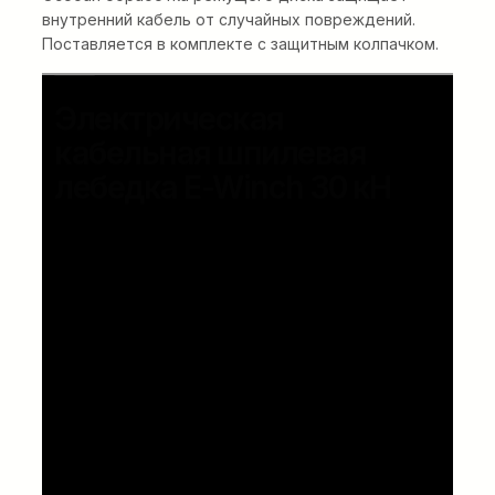
внутренний кабель от случайных повреждений.
Поставляется в комплекте с защитным колпачком.
Электрическая
кабельная шпилевая
лебедка E-Winch 30 кН
Компактная и легкая кабельная
барабанная лебедка на прицепе с
существенно сниженным уровнем
шума, двигателем с нулевым
выбросом вредных веществ и
отличными рабочими
характеристиками.