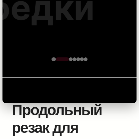
кабеля – точность на
каждом метре
Главная
/
Комплектующие для прокладки
оптоволоконного кабеля
/
Инструмент для труб и
кабеля
/ Продольный резак для субдуктов
Продольный
резак для