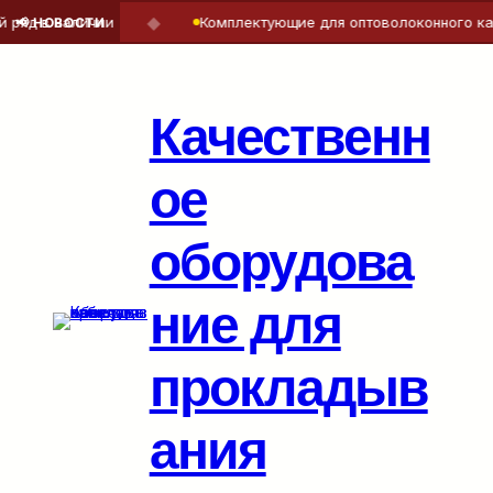
◆
яд в наличии
Комплектующие для оптоволоконного кабе
📢 НОВОСТИ
Перейти
к
содержимому
Качественн
ое
оборудова
ние для
прокладыв
ания