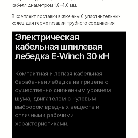
кабеля диаметром 1,8–4,0 мм.
В комплект поставки включены 6 уплотнительных
колец для герметизации трубного соединения.
Электрическая
кабельная шпилевая
лебедка E-Winch 30 кН
Компактная и легкая кабельная
барабанная лебедка на прицепе с
существенно сниженным уровнем
шума, двигателем с нулевым
выбросом вредных веществ и
отличными рабочими
характеристиками.