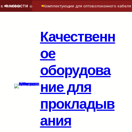
◆
аличии
Комплектующие для оптоволоконного кабеля — т
📢 НОВОСТИ
Перейти
к
содержимому
Качественн
ое
оборудова
ние для
прокладыв
ания