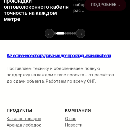
прокладки
набор
ПОДРОБНЕЕ…
оптоволоконного кабеля –
расходных
точность на каждом
материалов
метре
и
инструментов
для
←
→
монтажа
оптики:
от
Качественное оборудование для прокладывания кабеля
ввода
в
кабельную
Поставляем технику и обеспечиваем полную
канализацию
поддержку на каждом этапе проекта – от расчётов
до
до сдачи объекта. Работаем по всему СНГ.
финальной
разварки.
ПРОДУКТЫ
КОМПАНИЯ
Каталог товаров
О нас
Аренда лебедок
Новости