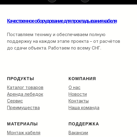
для
монтажа
оптики:
от
Качественное оборудование для прокладывания кабеля
ввода
в
Поставляем технику и обеспечиваем полную
кабельную
поддержку на каждом этапе проекта – от расчётов
канализацию
до сдачи объекта. Работаем по всему СНГ.
до
финальной
разварки.
ПРОДУКТЫ
КОМПАНИЯ
Каталог товаров
О нас
Аренда лебедок
Новости
Сервис
Контакты
Преимущества
Наша команда
МАТЕРИАЛЫ
ПОДДЕРЖКА
Монтаж кабеля
Вакансии