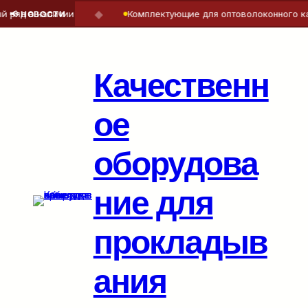
◆
ряд в наличии
Комплектующие для оптоволоконного каб
📢 НОВОСТИ
Перейти
к
содержимому
Качественн
ое
оборудова
ние для
прокладыв
ания