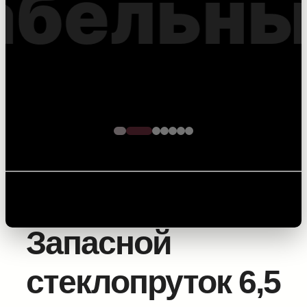
оптоволоконного
кабеля – точность на
каждом метре
Главная
/
Оборудование для прокладки силовых
линий
/
Аксессуары и фурнитура
/ Запасной
стеклопруток 6,5 мм
Запасной
стеклопруток 6,5