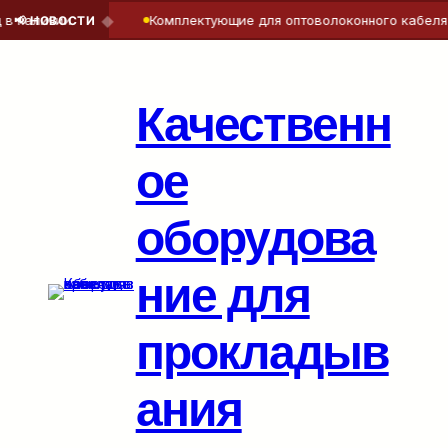
◆
наличии
Комплектующие для оптоволоконного кабеля — 
📢 НОВОСТИ
Перейти
к
содержимому
Качественн
ое
оборудова
ние для
прокладыв
ания