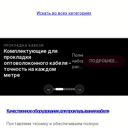
Искать во всех категориях
ПРОКЛАДКА КАБЕЛЯ
Комплектующие для
Полный
прокладки
набор
ПОДРОБНЕЕ…
оптоволоконного кабеля –
расходных
точность на каждом
материалов
метре
и
инструментов
для
←
→
монтажа
оптики:
от
Качественное оборудование для прокладывания кабеля
ввода
в
кабельную
Поставляем технику и обеспечиваем полную