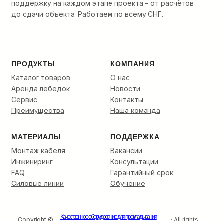
канализацию
поддержку на каждом этапе проекта – от расчётов
до
до сдачи объекта. Работаем по всему СНГ.
финальной
разварки.
ПРОДУКТЫ
КОМПАНИЯ
Каталог товаров
О нас
Аренда лебедок
Новости
Сервис
Контакты
Преимущества
Наша команда
МАТЕРИАЛЫ
ПОДДЕРЖКА
Монтаж кабеля
Вакансии
Инжиниринг
Консультации
FAQ
Гарантийный срок
Силовые линии
Обучение
Качественное оборудование для прокладывания
Copyright ©
· All rights