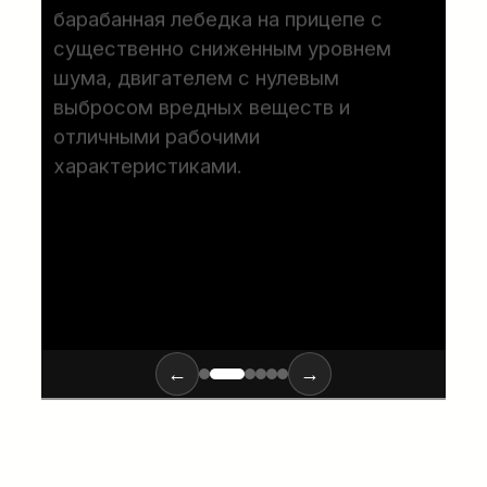
барабанная лебедка на прицепе с
существенно сниженным уровнем
шума, двигателем с нулевым
выбросом вредных веществ и
отличными рабочими
характеристиками.
ПОДРОБНЕЕ…
←
→