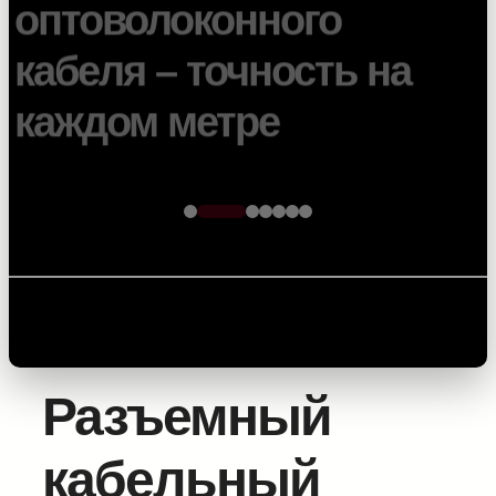
кабеля – точность на
каждом метре
Главная
/
Оборудование для укладки
кабелей
/
Комплектующие и
расходники
/ Разъемный кабельный барабан для
SBS 500
Разъемный
кабельный