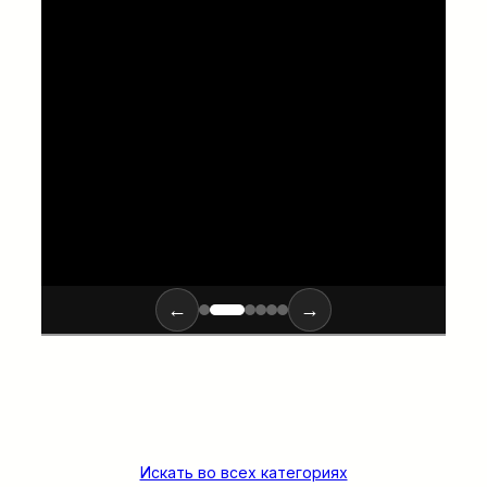
шума, двигателем с нулевым
выбросом вредных веществ и
отличными рабочими
характеристиками.
←
→
Искать во всех категориях