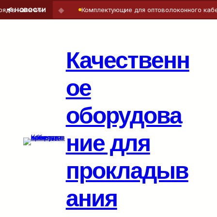
◆
 в наличии
Комплектующие для оптоволоконного кабеля
📢 НОВОСТИ
Перейти
к
содержимому
Качественн
ое
оборудова
ние для
прокладыв
ания