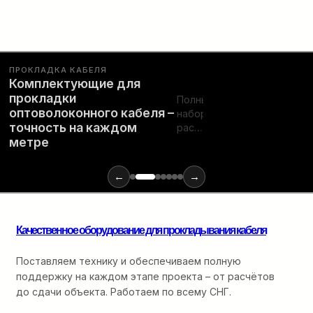
ПРОКЛАДКА КАБЕЛЯ
Комплектующие для
Полный
прокладки
набор
ПОДРОБНЕЕ…
оптоволоконного кабеля –
расходных
точность на каждом
материалов
метре
и
инструментов
←
→
для
монтажа
оптики:
от
Качественное оборудование для прокладывания кабеля
ввода
в
Поставляем технику и обеспечиваем полную
кабельную
канализацию
поддержку на каждом этапе проекта – от расчётов
до
до сдачи объекта. Работаем по всему СНГ.
финальной