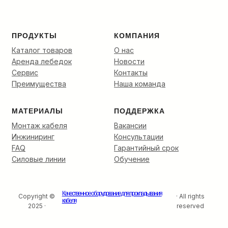
разварки.
ПРОДУКТЫ
КОМПАНИЯ
Каталог товаров
О нас
Аренда лебедок
Новости
Сервис
Контакты
Преимущества
Наша команда
МАТЕРИАЛЫ
ПОДДЕРЖКА
Монтаж кабеля
Вакансии
Инжиниринг
Консультации
FAQ
Гарантийный срок
Силовые линии
Обучение
Качественное оборудование для прокладывания
Copyright ©
· All rights
кабеля
2025 ·
reserved