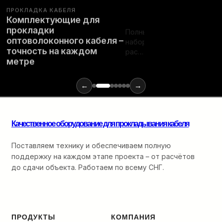
ПРОКЛАДКА КАБЕЛЯ
Комплектующие для
Полный
прокладки
набор
ПОДРОБНЕЕ…
оптоволоконного кабеля –
расходных
точность на каждом
материалов
метре
и
инструментов
←
→
для
монтажа
оптики:
от
Качественное оборудование для прокладывания кабеля
ввода
в
Поставляем технику и обеспечиваем полную
кабельную
канализацию
поддержку на каждом этапе проекта – от расчётов
до
до сдачи объекта. Работаем по всему СНГ.
финальной
разварки.
ПРОДУКТЫ
КОМПАНИЯ