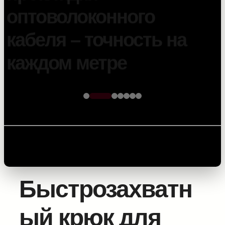
кабеля – точность на
каждом метре
Главная
/
Оборудование для транспортировки и
подъема барабанов
/
Гидравлические подъемники
и прицепы
/ Быстрозахватный крюк для кабельных
барабанов
Быстрозахватн
ый крюк для