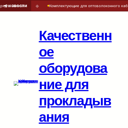
◆
д в наличии
Комплектующие для оптоволоконного кабел
📢 НОВОСТИ
Перейти
к
содержимому
Качественн
ое
оборудова
ние для
прокладыв
ания