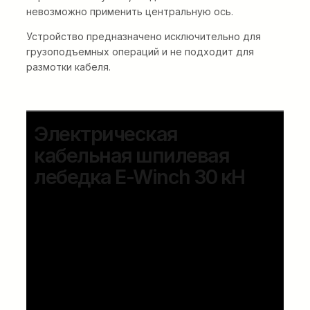
невозможно применить центральную ось.
Устройство предназначено исключительно для
грузоподъемных операций и не подходит для
размотки кабеля.
Электрическая
кабельная шпилевая
лебедка E-Winch 30 кН
Компактная и легкая кабельная
барабанная лебедка на прицепе с
существенно сниженным уровнем
шума, двигателем с нулевым
выбросом вредных веществ и
отличными рабочими