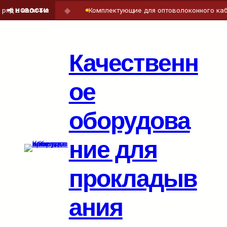
◆
д в наличии
Комплектующие для оптоволоконного кабел
📢 НОВОСТИ
Перейти
к
содержимому
Качественн
ое
оборудова
ние для
прокладыв
ания