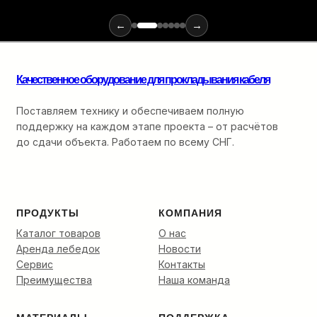
инструментов
←
→
для
монтажа
оптики:
от
Качественное оборудование для прокладывания кабеля
ввода
в
Поставляем технику и обеспечиваем полную
кабельную
поддержку на каждом этапе проекта – от расчётов
канализацию
до
до сдачи объекта. Работаем по всему СНГ.
финальной
разварки.
ПРОДУКТЫ
КОМПАНИЯ
Каталог товаров
О нас
Аренда лебедок
Новости
Сервис
Контакты
Преимущества
Наша команда