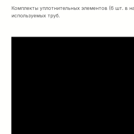
Комплекты уплотнительных элементов (6 шт. в на
используемых труб.
Электрическая
кабельная шпил
лебедка E-Winch
Компактная и легкая кабельная барабанн
прицепе с существенно сниженным уро
двигателем с нулевым выбросом вредны
отличными рабочими характеристиками.