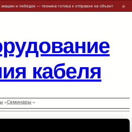
◆
 и лебёдок — техника готова к отправке на объект
Бесп
орудование
ия кабеля
ы
Семинары