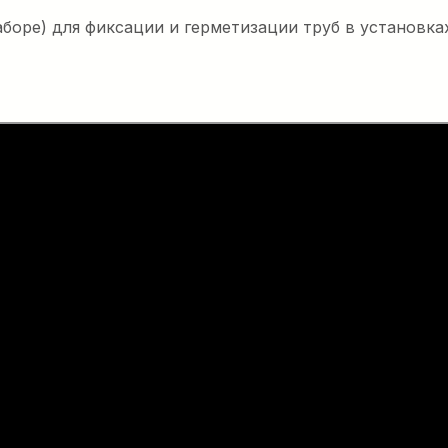
боре) для фиксации и герметизации труб в установках
евая
 30 кН
ая лебедка на
внем шума,
х веществ и