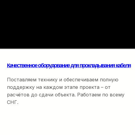
Комплектующие для
прокладки
Полный набор расходны
оптоволоконного кабеля –
финальной разварки.
точность на каждом
метре
Качественное оборудование для прокладывания кабеля
Поставляем технику и обеспечиваем полную
поддержку на каждом этапе проекта – от
расчётов до сдачи объекта. Работаем по всему
СНГ.