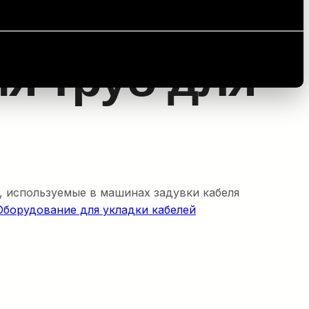
imaZ
я труб для
, используемые в машинах задувки кабеля
Оборудование для укладки кабелей