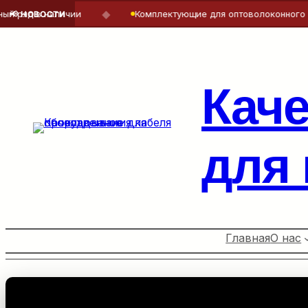
◆
 в наличии
Комплектующие для оптоволоконного кабел
📢 НОВОСТИ
Перейти
к
содержимому
Кач
для
Главная
О нас