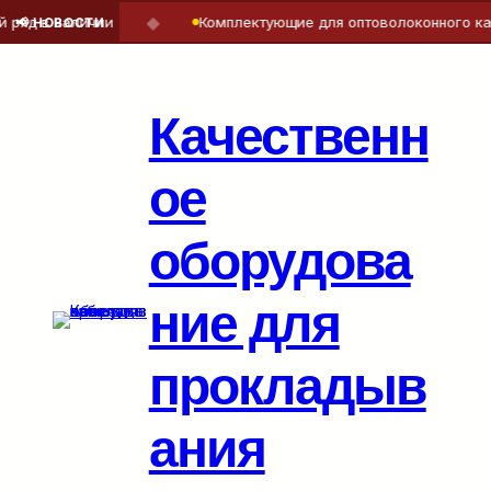
◆
яд в наличии
Комплектующие для оптоволоконного кабе
📢 НОВОСТИ
Перейти
к
содержимому
Качественн
ое
оборудова
ние для
прокладыв
ания