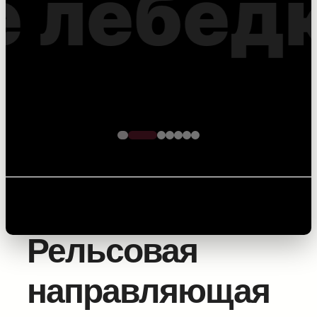
оптоволоконного
кабеля – точность на
каждом метре
Главная
/
Оборудование для прокладки силовых
линий
/
Инструмент для монтажа
/ Рельсовая
направляющая для курвиметра
Рельсовая
направляющая