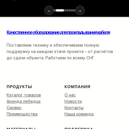
и
инструментов
←
→
для
монтажа
оптики:
от
Качественное оборудование для прокладывания кабеля
ввода
в
Поставляем технику и обеспечиваем полную
кабельную
поддержку на каждом этапе проекта – от расчётов
канализацию
до сдачи объекта. Работаем по всему СНГ.
до
финальной
разварки.
ПРОДУКТЫ
КОМПАНИЯ
Каталог товаров
О нас
Аренда лебедок
Новости
Сервис
Контакты
Преимущества
Наша команда