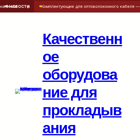
◆
личии
Комплектующие для оптоволоконного кабеля — то
📢 НОВОСТИ
Перейти
к
содержимому
Качественн
ое
оборудова
ние для
прокладыв
ания