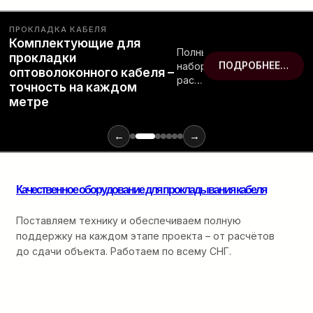
ПРОКЛАДКА КАБЕЛЯ
Комплектующие для
Полный
прокладки
набор
ПОДРОБНЕЕ…
оптоволоконного кабеля –
расходных
точность на каждом
материалов
метре
и
инструментов
для
←
→
монтажа
оптики:
от
Качественное оборудование для прокладывания кабеля
ввода
в
кабельную
Поставляем технику и обеспечиваем полную
канализацию
поддержку на каждом этапе проекта – от расчётов
до
до сдачи объекта. Работаем по всему СНГ.
финальной
разварки.