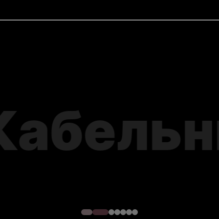
окладки
я –
тре