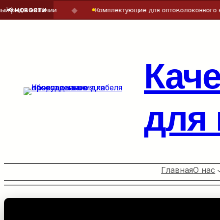
◆
 в наличии
Комплектующие для оптоволоконного кабеля
📢 НОВОСТИ
Перейти
к
содержимому
Кач
для
Главная
О нас