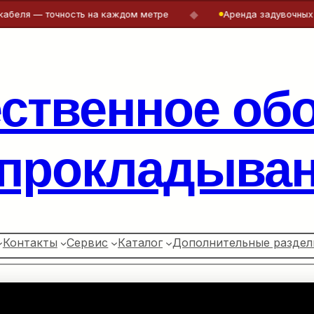
◆
 — точность на каждом метре
Аренда задувочных машин 
ественное об
 прокладыван
Контакты
Сервис
Каталог
Дополнительные раздел