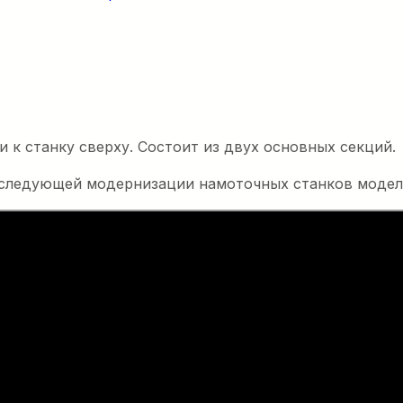
 к станку сверху. Состоит из двух основных секций.
следующей модернизации намоточных станков моделей
евая
 30 кН
ая лебедка на