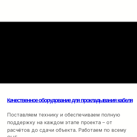
ПРОКЛАДКА КАБЕЛЯ
Комплектующие для
прокладки
Полный набор расходны
оптоволоконного кабеля –
финальной разварки.
точность на каждом
метре
Качественное оборудование для прокладывания кабеля
Поставляем технику и обеспечиваем полную
поддержку на каждом этапе проекта – от
расчётов до сдачи объекта. Работаем по всему