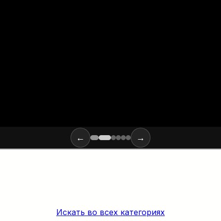
внем шума,
х веществ и
←
→
Искать во всех категориях