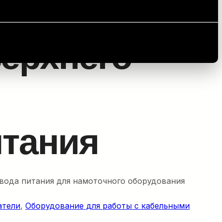
Система верхнего подвода электропитания
ерхнего
итания
вода питания для намоточного оборудования
атели
, 
Оборудование для работы с кабельными