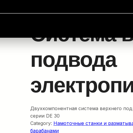
и барабанами
/
Намоточные станки и разматыватели
/ 
Система в
подвода
электроп
Двухкомпонентная система верхнего под
серии DE 30
Category:
Намоточные станки и разматыв
барабанами