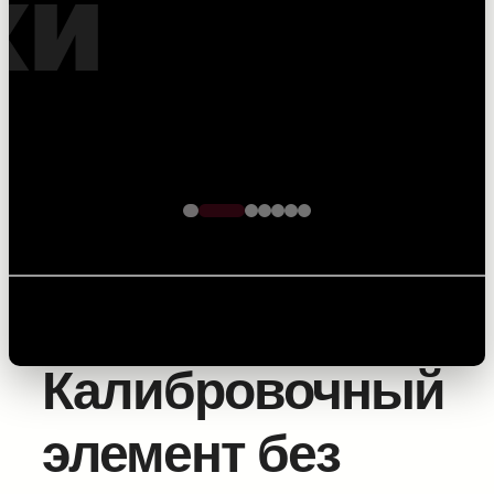
кабеля – точность на
каждом метре
Главная
/
Комплектующие для прокладки
оптоволоконного кабеля
/
Калибровка, проверка и
локация
/ Калибровочный элемент без передатчика
Калибровочный
элемент без