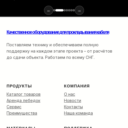
и
инструментов
←
→
для
монтажа
оптики:
от
Качественное оборудование для прокладывания кабеля
ввода
в
Поставляем технику и обеспечиваем полную
кабельную
поддержку на каждом этапе проекта – от расчётов
канализацию
до сдачи объекта. Работаем по всему СНГ.
до
финальной
разварки.
ПРОДУКТЫ
КОМПАНИЯ
Каталог товаров
О нас
Аренда лебедок
Новости
Сервис
Контакты
Преимущества
Наша команда