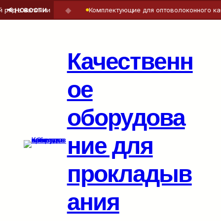
◆
яд в наличии
Комплектующие для оптоволоконного кабе
📢 НОВОСТИ
Перейти
к
содержимому
Качественн
ое
оборудова
ние для
прокладыв
ания