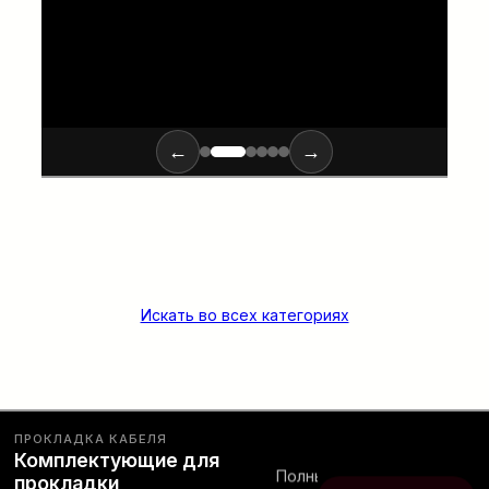
ПОДРОБНЕЕ…
←
→
Искать во всех категориях
ПРОКЛАДКА КАБЕЛЯ
Комплектующие для
Полный
прокладки