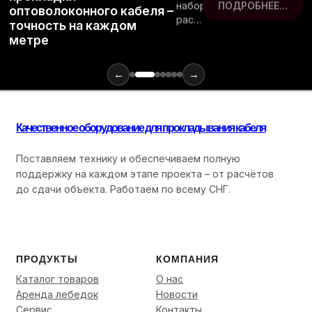
набор
ПОДРОБНЕЕ…
оптоволоконного кабеля –
расходных
точность на каждом
материалов
метре
и
инструментов
для
←
→
монтажа
оптики:
от
Качественное оборудование для прокладывания кабеля
ввода
в
кабельную
Поставляем технику и обеспечиваем полную
канализацию
поддержку на каждом этапе проекта – от расчётов
до
до сдачи объекта. Работаем по всему СНГ.
финальной
разварки.
ПРОДУКТЫ
КОМПАНИЯ
Каталог товаров
О нас
Аренда лебедок
Новости
Сервис
Контакты