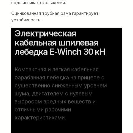
подшипниках скольжения.
Оцинкованная трубная рама гарантирует
устойчивость.
Электрическая
кабельная шпилевая
лебедка E-Winch 30 кН
Компактная и легкая кабельная
барабанная лебедка на прицепе с
существенно сниженным уровнем
шума, двигателем с нулевым
выбросом вредных веществ и
отличными рабочими
характеристиками.