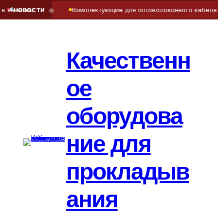
◆
наличии
Комплектующие для оптоволоконного кабеля — 
НОВОСТИ
Перейти
к
содержимому
Качественн
ое
оборудова
ние для
прокладыв
ания