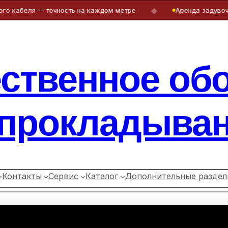
◆
ля — точность на каждом метре
Аренда задувочных маш
ественное об
 прокладыван
Контакты
Сервис
Каталог
Дополнительные раздел