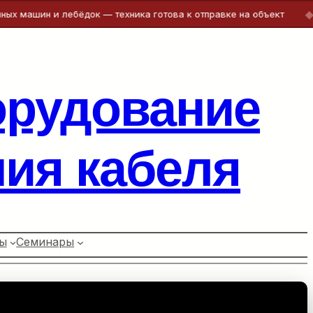
◆
ин и лебёдок — техника готова к отправке на объект
Бе
орудование
ия кабеля
ы
Семинары