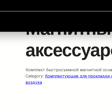
оконного кабеля
/
Пневматика и подача воздуха
/ Маг
Магнитны
аксессуар
Комплект быстросъемной магнитной оснас
Category:
Комплектующие для прокладки 
воздуха