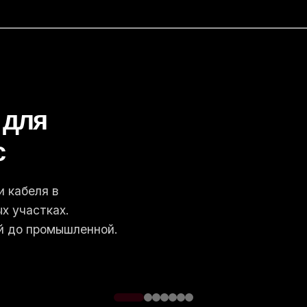
окладки
я –
тре