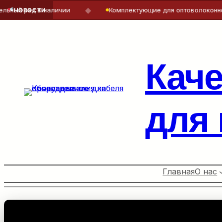
◆
яд в наличии
Комплектующие для оптоволоконного кабе
НОВОСТИ
Перейти
к
содержимому
Кач
для
Главная
О нас