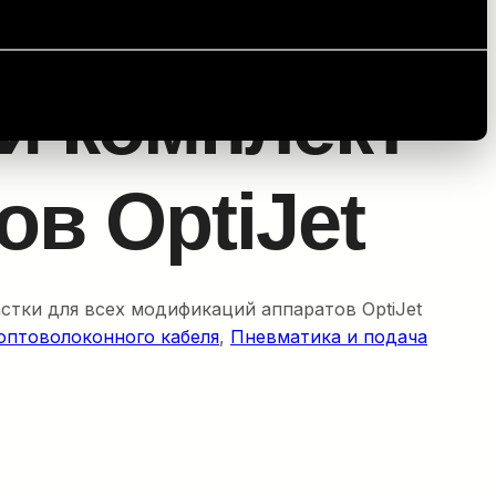
нитный комплект аксессуаров OptiJet
й комплект
ов OptiJet
тки для всех модификаций аппаратов OptiJet
оптоволоконного кабеля
, 
Пневматика и подача