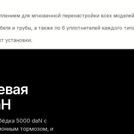
лением для мгновенной перенастройки всех моделей 
еля и трубы, а также по 6 уплотнителей каждого типа
т установки.
евая
 30 кН