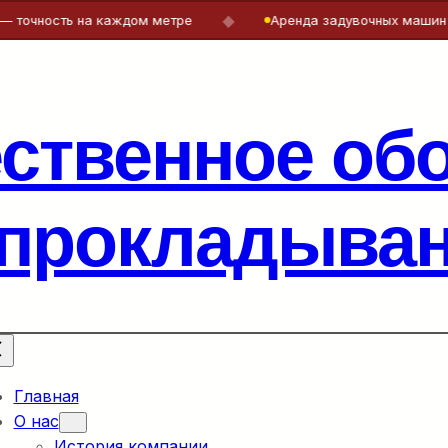
◆
ь на каждом метре
Аренда задувочных машин и лебёдок 
ественное об
 прокладыван
Главная
О нас
История компании