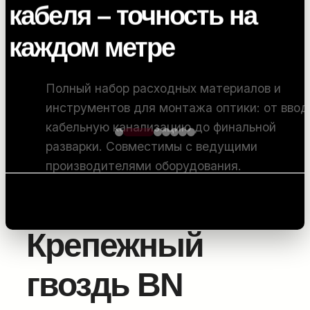
кабеля – точность на
каждом метре
Полный набор расходных материалов и
инструментов для монтажа оптики: от ввода в
кабельную канализацию до финальной
разварки. Совместимы с ведущими
Главная
/
Оборудование для прокладки силовых
производителями оборудования.
линий
/
Инструмент для монтажа
/ Крепежный
гвоздь BN
ПОДРОБНЕЕ...
Крепежный
гвоздь BN