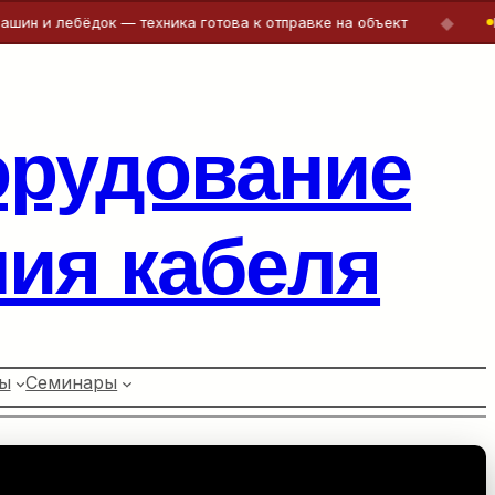
◆
 лебёдок — техника готова к отправке на объект
Беспл
орудование
ия кабеля
ы
Семинары