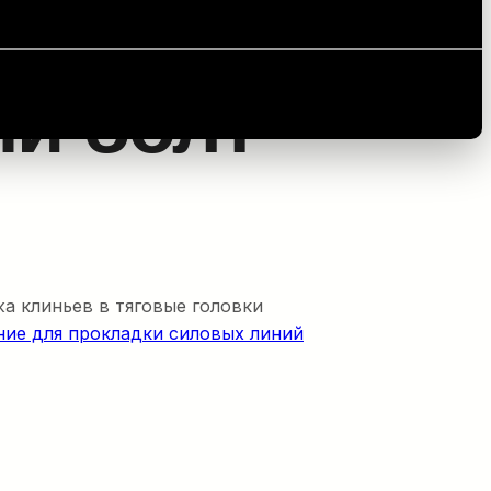
к)
й болт
а клиньев в тяговые головки
ие для прокладки силовых линий