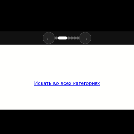
←
→
Искать во всех категориях
х материалов и инструментов для монтажа оптики: от ввода