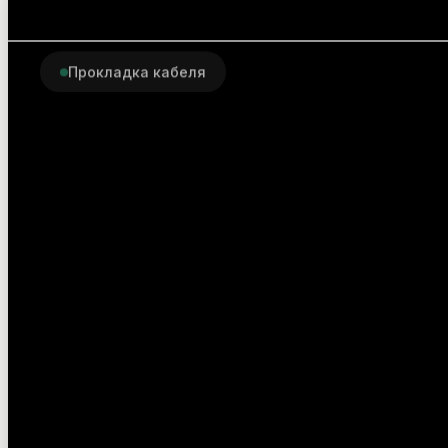
Прокладка кабеля
Комплектующие для пр
оптоволоконного кабел
точность на каждом ме
Полный набор расходных материало
монтажа оптики: от ввода в кабел
разварки. Совместимы с ведущими
оборудования.