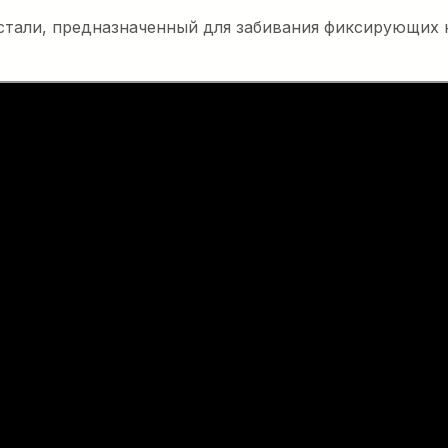
стали, предназначенный для забивания фиксирующих 
евая
 30 кН
ая лебедка на
внем шума,
х веществ и