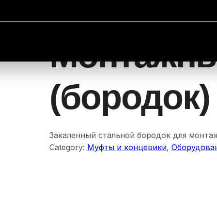
линий
/
Муфты и концевики
/ Монтажный болт (бородо
Монтажны
(бородок)
Закаленный стальной бородок для монтаж
Category:
Муфты и концевики
, 
Оборудован