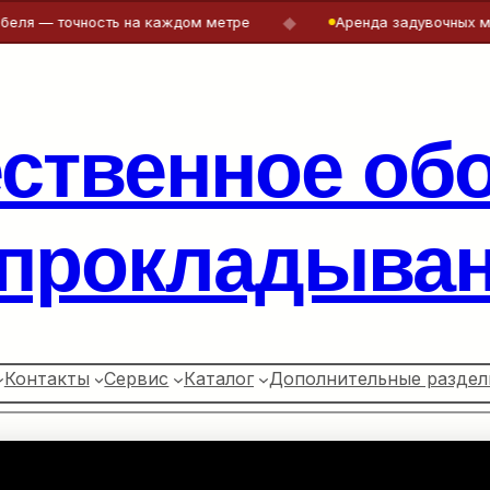
◆
— точность на каждом метре
Аренда задувочных машин и
ественное об
 прокладыван
Контакты
Сервис
Каталог
Дополнительные раздел