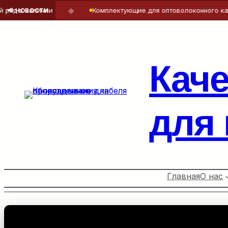
◆
в наличии
Комплектующие для оптоволоконного кабеля 
📢 НОВОСТИ
Перейти
к
содержимому
Кач
для
Главная
О нас