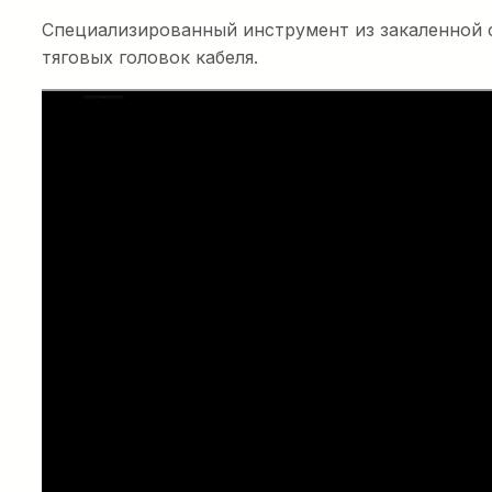
Специализированный инструмент из закаленной 
тяговых головок кабеля.
Электрическая
кабельная шпил
лебедка E-Winch
Компактная и легкая кабельная барабанн
прицепе с существенно сниженным уро
двигателем с нулевым выбросом вредны
отличными рабочими характеристиками.
ПОДРОБНЕЕ…