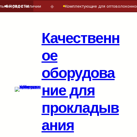
◆
ый ряд в наличии
Комплектующие для оптоволоконного 
📢 НОВОСТИ
Перейти
к
содержимому
Качественн
ое
оборудова
ние для
прокладыв
ания