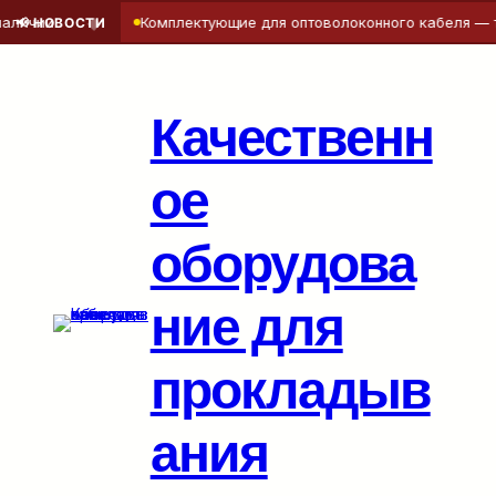
◆
и
Комплектующие для оптоволоконного кабеля — точнос
📢 НОВОСТИ
Перейти
к
содержимому
Качественн
ое
оборудова
ние для
прокладыв
ания