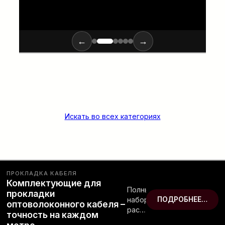
←
→
Искать во всех категориях
ПРОКЛАДКА КАБЕЛЯ
Комплектующие для
Полный
прокладки
набор
ПОДРОБНЕЕ…
оптоволоконного кабеля –
расходных
точность на каждом
материалов