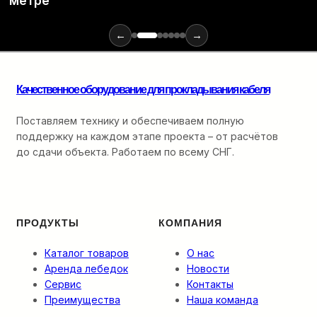
метре
и
инструментов
для
←
→
монтажа
оптики:
от
Качественное оборудование для прокладывания кабеля
ввода
в
кабельную
Поставляем технику и обеспечиваем полную
канализацию
поддержку на каждом этапе проекта – от расчётов
до
до сдачи объекта. Работаем по всему СНГ.
финальной
разварки.
ПРОДУКТЫ
КОМПАНИЯ
Каталог товаров
О нас
Аренда лебедок
Новости
Сервис
Контакты
Преимущества
Наша команда