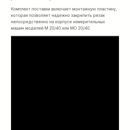
Комплект поставки включает монтажную пластину,
которая позволяет надежно закрепить резак
непосредственно на корпусе измерительных
машин моделей M 20/40 или MO 20/40.
Электрическая
кабельная шпилевая
лебедка E-Winch 30 кН