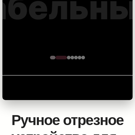
оптоволоконного
кабеля – точность на
каждом метре
Главная
/
Оборудование для работы с кабельными
барабанами
/
Намоточные станки и
разматыватели
/ Ручное отрезное устройство для
установки на измерители
Ручное отрезное