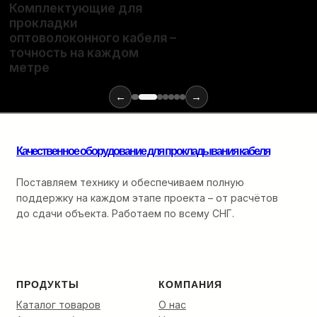
Комплектующие для
прокладки
Полный
оптоволоконного кабеля –
набор
точность на каждом
расходных
материалов
метре
и
инструментов
←
→
для
монтажа
оптики:
от
Качественное оборудование для прокладывания кабеля
ввода
в
Поставляем технику и обеспечиваем полную
кабельную
поддержку на каждом этапе проекта – от расчётов
канализацию
до сдачи объекта. Работаем по всему СНГ.
до
финальной
разварки.
ПРОДУКТЫ
КОМПАНИЯ
Каталог товаров
О нас