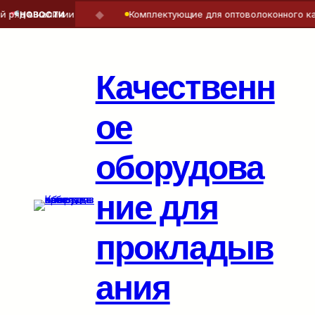
◆
яд в наличии
Комплектующие для оптоволоконного кабе
НОВОСТИ
Перейти
к
содержимому
Качественн
ое
оборудова
ние для
прокладыв
ания