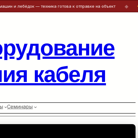
◆
ебёдок — техника готова к отправке на объект
Бесплат
орудование
ия кабеля
ы
Семинары