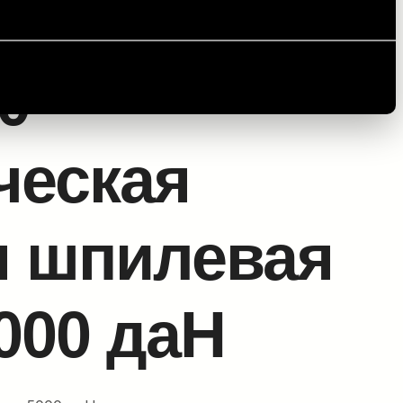
илевая лебедка 5000 даН
0 –
ческая
я шпилевая
000 даН