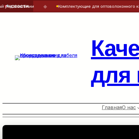
◆
наличии
Комплектующие для оптоволоконного кабеля — 
НОВОСТИ
Перейти
к
содержимому
Кач
для
Главная
О нас