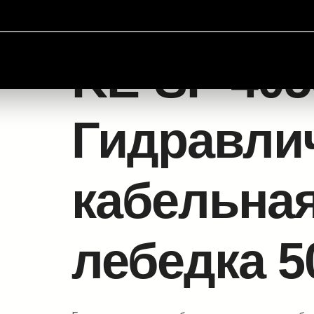
 лебедки
/ KE-SP 4050 – Гидравлическая кабельная шп
KE-SP 405
Гидравли
кабельна
лебедка 5