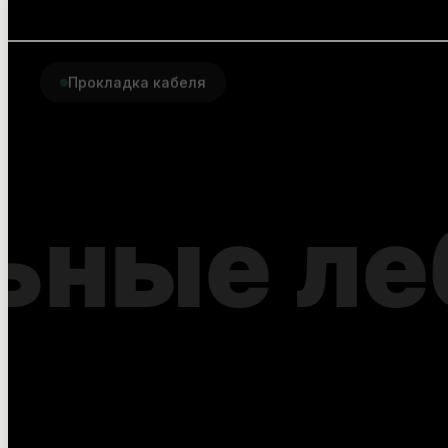
Прокладка кабеля
Комплектующие для пр
оптоволоконного кабел
точность на каждом ме
Полный набор расходных материалов и
монтажа оптики: от ввода в кабельную
разварки. Совместимы с ведущими пр
оборудования.