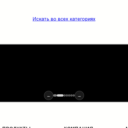
Искать во всех категориях
х материалов и инструментов для монтажа оптики: от ввода
←
→