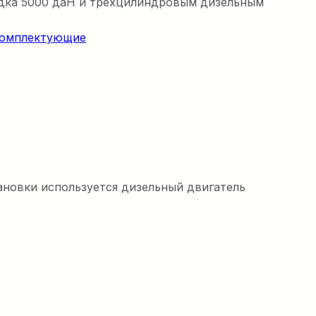
едка 5000 даН и трехцилиндровым дизельным
комплектующие
ановки используется дизельный двигатель