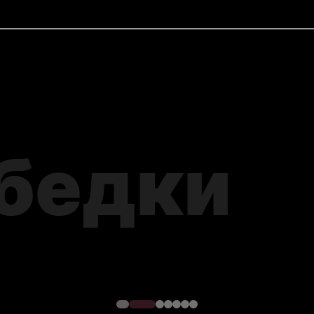
окладки
я –
тре
 инструментов для
 канализацию до финальной
оизводителями