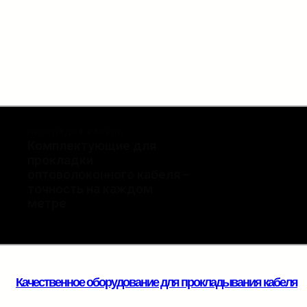
ПРОКЛАДКА КАБЕЛЯ
Комплектующие для
прокладки
Полный набор расходны
оптоволоконного кабеля –
финальной разварки.
точность на каждом
метре
Качественное оборудование для прокладывания кабеля