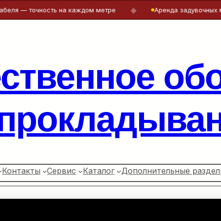
◆
точность на каждом метре
Аренда задувочных машин и л
ественное об
 прокладыван
Контакты
Сервис
Каталог
Дополнительные раздел