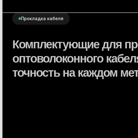
Прокладка кабеля
Комплектующие для пр
оптоволоконного кабел
точность на каждом ме
Полный набор расходных материалов и инс
монтажа оптики: от ввода в кабельную кан
разварки. Совместимы с ведущими произв
оборудования.