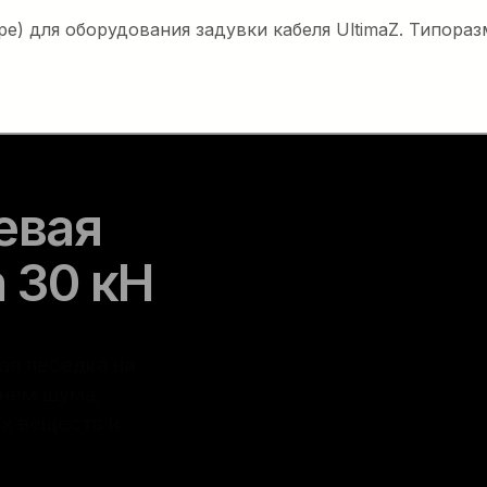
е) для оборудования задувки кабеля UltimaZ. Типора
евая
 30 кН
ая лебедка на
внем шума,
х веществ и