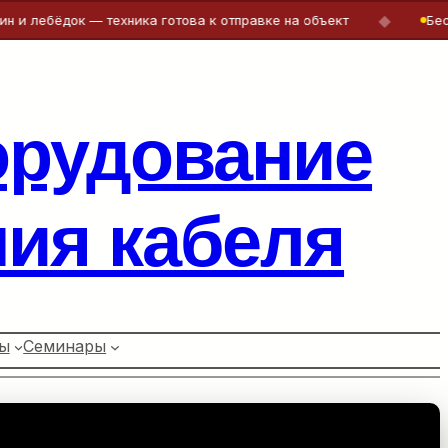
◆
ёдок — техника готова к отправке на объект
Бесплатна
орудование
ия кабеля
ы
Семинары