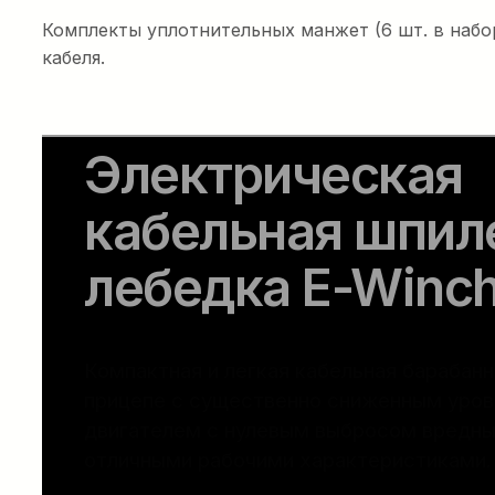
Комплекты уплотнительных манжет (6 шт. в набор
кабеля.
Электрическая
кабельная шпил
лебедка E-Winch
Компактная и легкая кабельная барабанн
прицепе с существенно сниженным уро
двигателем с нулевым выбросом вредны
отличными рабочими характеристиками.