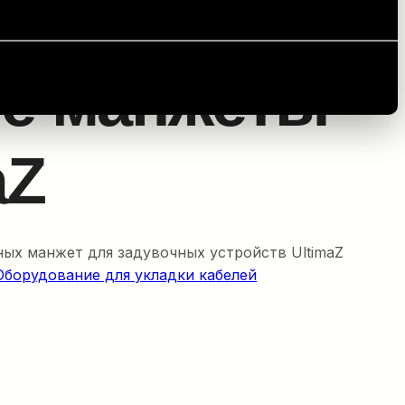
UltimaZ
е манжеты
aZ
ых манжет для задувочных устройств UltimaZ
Оборудование для укладки кабелей