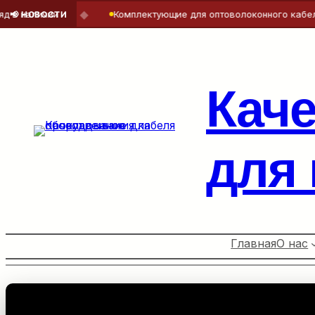
◆
личии
Комплектующие для оптоволоконного кабеля — то
📢 НОВОСТИ
Перейти
к
содержимому
Кач
для
Главная
О нас