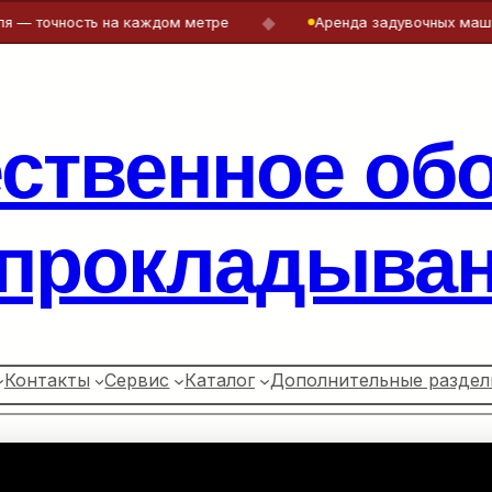
◆
чность на каждом метре
Аренда задувочных машин и леб
ественное об
 прокладыван
Контакты
Сервис
Каталог
Дополнительные раздел