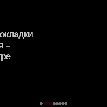
окладки
я –
тре
трументов для
ализацию до финальной
одителями