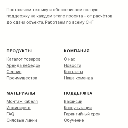
ввода
в
Поставляем технику и обеспечиваем полную
кабельную
поддержку на каждом этапе проекта – от расчётов
канализацию
до сдачи объекта. Работаем по всему СНГ.
до
финальной
разварки.
ПРОДУКТЫ
КОМПАНИЯ
Каталог товаров
О нас
Аренда лебедок
Новости
Сервис
Контакты
Преимущества
Наша команда
МАТЕРИАЛЫ
ПОДДЕРЖКА
Монтаж кабеля
Вакансии
Инжиниринг
Консультации
FAQ
Гарантийный срок
Силовые линии
Обучение