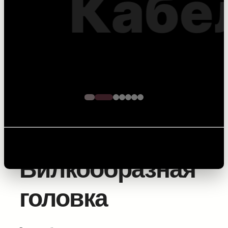
оптоволоконного
кабеля – точность на
каждом метре
Главная
/
Оборудование для прокладки силовых
линий
/
Муфты и концевики
/ Вилкообразная головка
Вилкообразная
головка