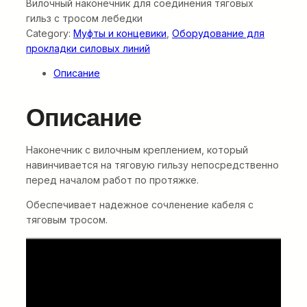
Вилочный наконечник для соединения тяговых
гильз с тросом лебедки
Category:
Муфты и концевики
, 
Оборудование для
прокладки силовых линий
Описание
Описание
Наконечник с вилочным креплением, который
навинчивается на тяговую гильзу непосредственно
перед началом работ по протяжке.
Обеспечивает надежное сочленение кабеля с
тяговым тросом.
Электрическая
кабельная шпилевая
лебедка E-Winch 30 кН