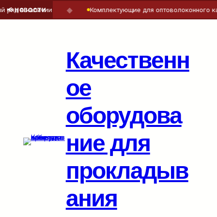
◆
ряд в наличии
Комплектующие для оптоволоконного каб
📢 НОВОСТИ
Перейти
к
содержимому
Качественн
ое
оборудова
ние для
прокладыв
ания