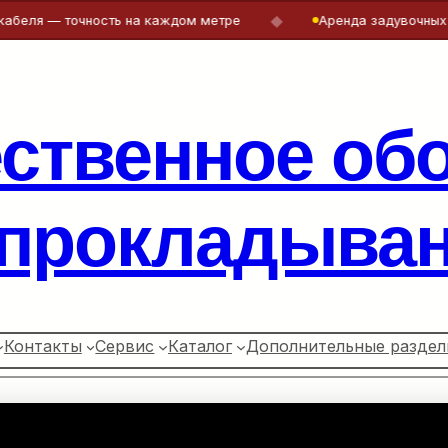
◆
 — точность на каждом метре
Аренда задувочных машин 
ественное об
 прокладыван
Контакты
Сервис
Каталог
Дополнительные раздел