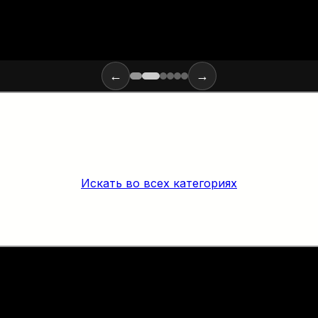
←
→
Искать во всех категориях
х материалов и инструментов для монтажа оптики: от ввода