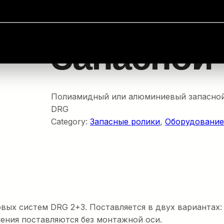
пасные ролики
/ Запасной ролик DRG
Запасной
Полиамидный или алюминиевый запасной
DRG
Category:
Запасные ролики
, 
Оборудование
ых систем DRG 2+3. Поставляется в двух вариантах:
ния поставляются без монтажной оси.