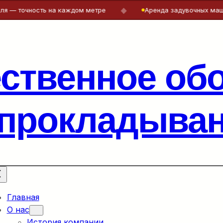
◆
сть на каждом метре
Аренда задувочных машин и лебёдо
ественное об
 прокладыван
Главная
О нас
История компании