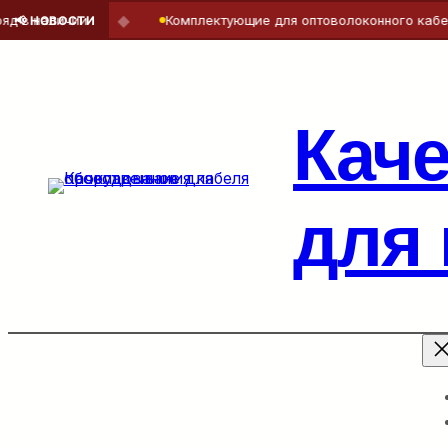
◆
ии
Комплектующие для оптоволоконного кабеля — точно
📢 НОВОСТИ
Перейти
к
содержимому
Кач
для