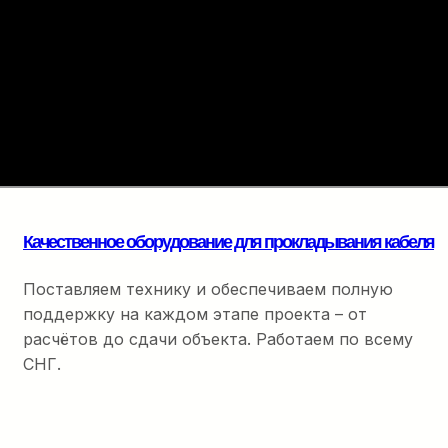
ПРОКЛАДКА КАБЕЛЯ
Комплектующие для
прокладки
Полный набор расходны
оптоволоконного кабеля –
финальной разварки.
точность на каждом
метре
Качественное оборудование для прокладывания кабеля
Поставляем технику и обеспечиваем полную
поддержку на каждом этапе проекта – от
расчётов до сдачи объекта. Работаем по всему
СНГ.