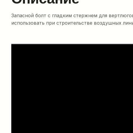
Запасной болт с гладким стержнем для вертлюго
использовать при строительстве воздушных лин
Электрическая
кабельная шпил
лебедка E-Winch
Компактная и легкая кабельная барабанн
прицепе с существенно сниженным уро
двигателем с нулевым выбросом вредны
отличными рабочими характеристиками.