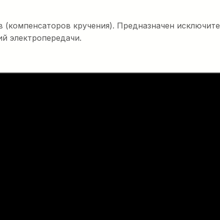
в (компенсаторов кручения). Предназначен исключите
ий электропередачи.
евая
 30 кН
ая лебедка на
внем шума,
х веществ и