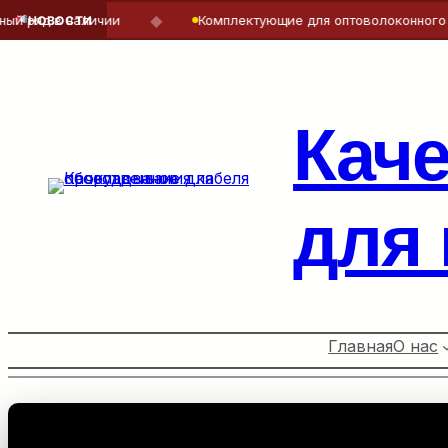
◆
д в наличии
Комплектующие для оптоволоконного кабел
НОВОСТИ
Перейти
к
содержимому
Кач
для
Главная
О нас