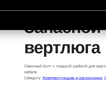
мплектующие и расходники
/ Запасной болт вертлюга
Запасной
вертлюга
Сменный болт с гладкой шейкой для вер
кабеля
Category:
Комплектующие и расходники
, 