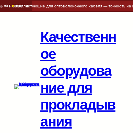
Комплектующие для оптоволоконного кабеля — точность на ка
📢 НОВОСТИ
Перейти
к
содержимому
Качественн
ое
оборудова
ние для
прокладыв
ания