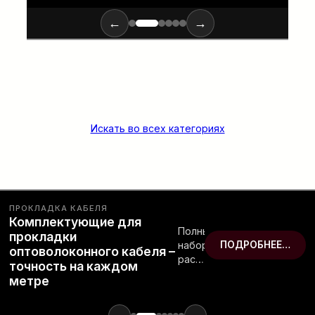
←
→
Искать во всех категориях
ПРОКЛАДКА КАБЕЛЯ
Комплектующие для
Полный
прокладки
набор
ПОДРОБНЕЕ…
оптоволоконного кабеля –
расходных
точность на каждом
материалов
метре
и
инструментов