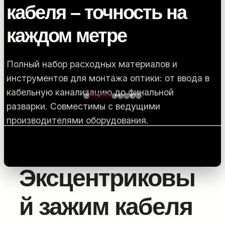
кабеля – точность на
каждом метре
Полный набор расходных материалов и
инструментов для монтажа оптики: от ввода в
кабельную канализацию до финальной
разварки. Совместимы с ведущими
Главная
/
Оборудование для работы с кабельными
производителями оборудования.
барабанами
/
Намоточные станки и
разматыватели
/ Эксцентриковый зажим кабеля
ПОДРОБНЕЕ...
Эксцентриковы
й зажим кабеля