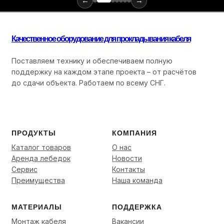
для
←
→
монтажа
оптики:
от
Качественное оборудование для прокладывания кабеля
ввода
в
кабельную
Поставляем технику и обеспечиваем полную
канализацию
поддержку на каждом этапе проекта – от расчётов
до
до сдачи объекта. Работаем по всему СНГ.
финальной
разварки.
ПРОДУКТЫ
КОМПАНИЯ
Каталог товаров
О нас
Аренда лебедок
Новости
Сервис
Контакты
Преимущества
Наша команда
МАТЕРИАЛЫ
ПОДДЕРЖКА
Монтаж кабеля
Вакансии