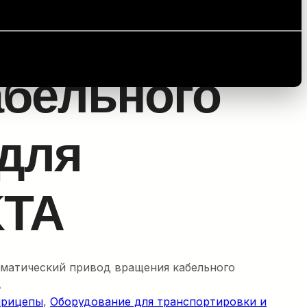
рицепы
/ Привод кабельного барабана для
абельного
 для
KTA
матический привод вращения кабельного
A
прицепы
, 
Оборудование для транспортировки и