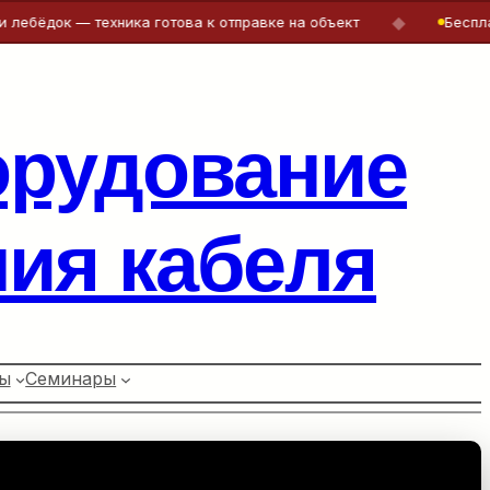
◆
 — техника готова к отправке на объект
Бесплатная ко
орудование
ия кабеля
ы
Семинары