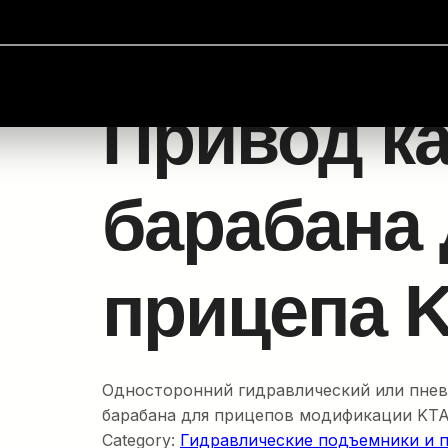
подъема барабанов
/
Гидравлические подъемники и п
Привод к
барабана
прицепа 
Односторонний гидравлический или пнев
барабана для прицепов модификации KT
Category:
Гидравлические подъемники и 