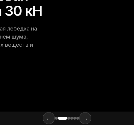
 30 кН
ая лебедка на
внем шума,
х веществ и
←
→