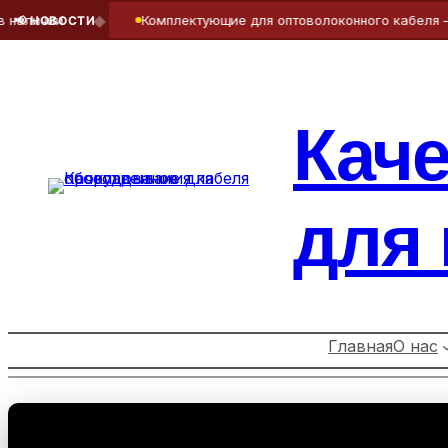
◆
и
Комплектующие для оптоволоконного кабеля — точнос
📢 НОВОСТИ
Перейти
к
содержимому
Кач
для
Главная
О нас