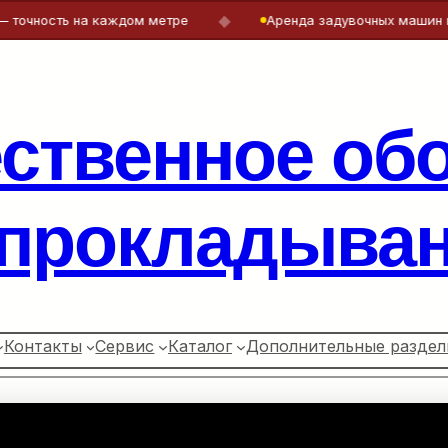
◆
ть на каждом метре
Аренда задувочных машин и лебёдок
ественное об
 прокладыван
Контакты
Сервис
Каталог
Дополнительные раздел