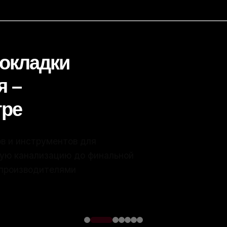
окладки
я –
тре
ументов для
изацию до финальной
телями