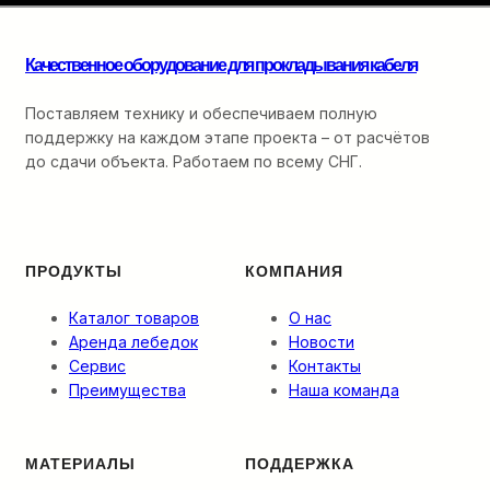
монтажа
оптики:
от
Качественное оборудование для прокладывания кабеля
ввода
в
кабельную
Поставляем технику и обеспечиваем полную
канализацию
поддержку на каждом этапе проекта – от расчётов
до
до сдачи объекта. Работаем по всему СНГ.
финальной
разварки.
ПРОДУКТЫ
КОМПАНИЯ
Каталог товаров
О нас
Аренда лебедок
Новости
Сервис
Контакты
Преимущества
Наша команда
МАТЕРИАЛЫ
ПОДДЕРЖКА