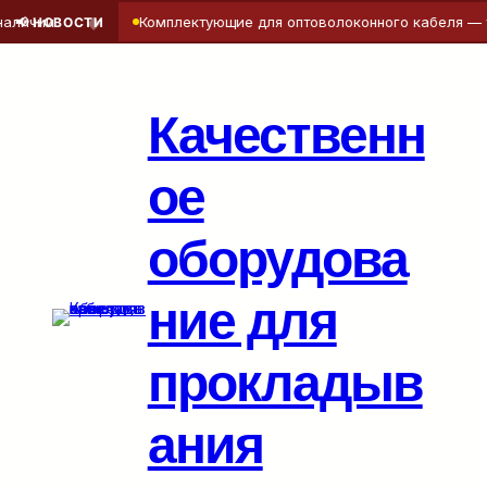
◆
ии
Комплектующие для оптоволоконного кабеля — точнос
📢 НОВОСТИ
Перейти
к
содержимому
Качественн
ое
оборудова
ние для
прокладыв
ания