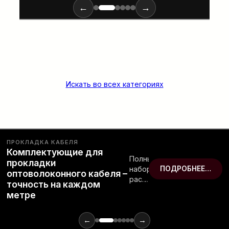
←
→
Искать во всех категориях
ПРОКЛАДКА КАБЕЛЯ
Комплектующие для
Полный
прокладки
набор
ПОДРОБНЕЕ…
оптоволоконного кабеля –
расходных
точность на каждом
материалов
метре
и
инструментов
для
←
→