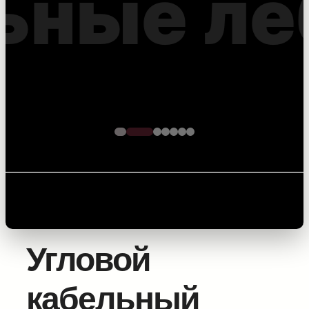
оптоволоконного
кабеля – точность на
каждом метре
Главная
/
Оборудование для прокладки силовых
линий
/
Аксессуары и фурнитура
/ Угловой
кабельный ролик ER из листовой стали
Угловой
кабельный