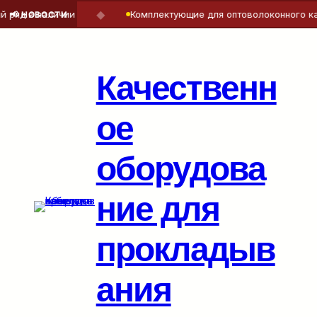
◆
яд в наличии
Комплектующие для оптоволоконного кабе
📢 НОВОСТИ
Перейти
к
содержимому
Качественн
ое
оборудова
ние для
прокладыв
ания