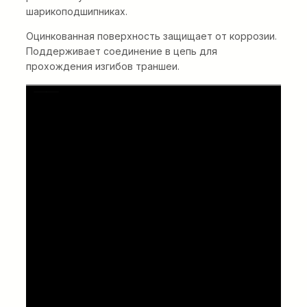
шарикоподшипниках.
Оцинкованная поверхность защищает от коррозии.
Поддерживает соединение в цепь для
прохождения изгибов траншеи.
Электрическая
кабельная шпилевая
лебедка E-Winch 30 кН