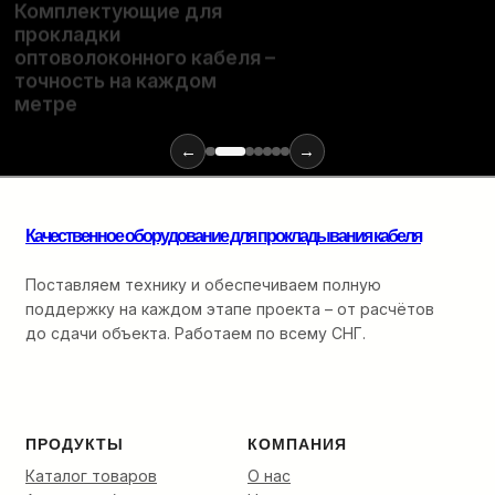
Комплектующие для
прокладки
Полный
оптоволоконного кабеля –
набор
расходных
точность на каждом
материалов
метре
и
инструментов
←
→
для
монтажа
оптики:
от
Качественное оборудование для прокладывания кабеля
ввода
в
Поставляем технику и обеспечиваем полную
кабельную
поддержку на каждом этапе проекта – от расчётов
канализацию
до сдачи объекта. Работаем по всему СНГ.
до
финальной
разварки.
ПРОДУКТЫ
КОМПАНИЯ
Каталог товаров
О нас