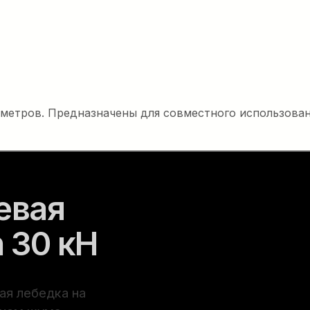
тров. Предназначены для совместного использования с 
евая
 30 кН
ая лебедка на
внем шума,