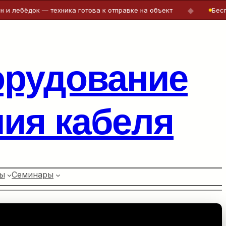
◆
док — техника готова к отправке на объект
Бесплатная
орудование
ия кабеля
ы
Семинары