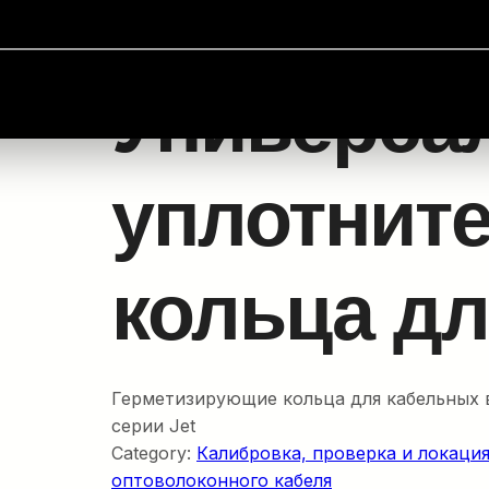
оконного кабеля
/
Калибровка, проверка и локация
/ 
Универса
уплотнит
кольца дл
Герметизирующие кольца для кабельных 
серии Jet
Category:
Калибровка, проверка и локаци
оптоволоконного кабеля