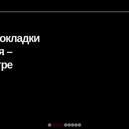
окладки
я –
тре
рументов для
лизацию до финальной
дителями