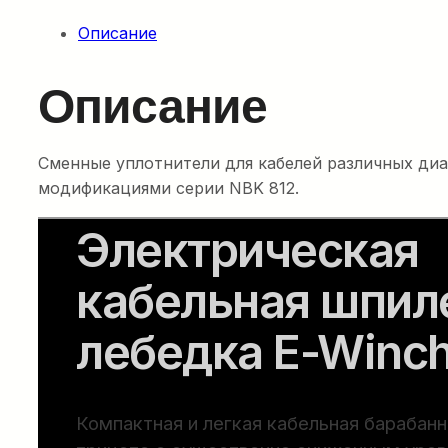
Описание
Описание
Сменные уплотнители для кабелей различных диаме
модификациями серии NBK 812.
Электрическая
кабельная шпил
лебедка E-Winch
Компактная и легкая кабельная барабанн
прицепе с существенно сниженным уро