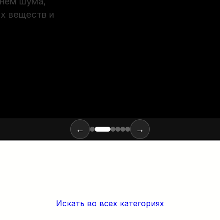
х веществ и
←
→
Искать во всех категориях