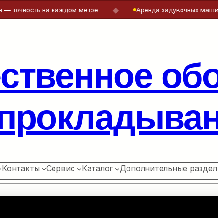
◆
ность на каждом метре
Аренда задувочных машин и лебё
ественное об
 прокладыван
Контакты
Сервис
Каталог
Дополнительные раздел