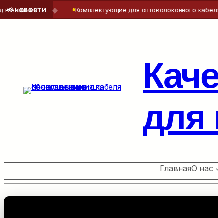
◆
ичии
Комплектующие для оптоволоконного кабеля — точ
📢 НОВОСТИ
Перейти
к
содержимому
Кач
для
Главная
О нас