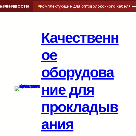
◆
ии
Комплектующие для оптоволоконного кабеля — точно
📢 НОВОСТИ
Перейти
к
содержимому
Качественн
ое
оборудова
ние для
прокладыв
ания