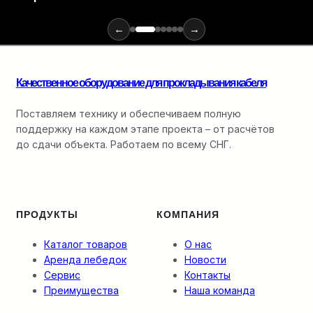
и
инструментов
для
←
→
монтажа
оптики:
от
Качественное оборудование для прокладывания кабеля
ввода
в
кабельную
Поставляем технику и обеспечиваем полную
канализацию
поддержку на каждом этапе проекта – от расчётов
до
до сдачи объекта. Работаем по всему СНГ.
финальной
разварки.
ПРОДУКТЫ
КОМПАНИЯ
Каталог товаров
О нас
Аренда лебедок
Новости
Сервис
Контакты
Преимущества
Наша команда