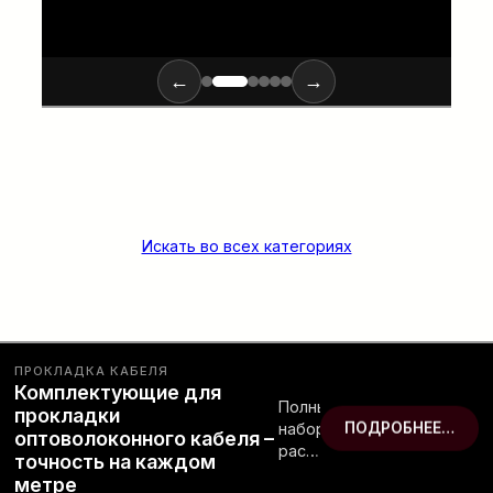
←
→
Искать во всех категориях
ПРОКЛАДКА КАБЕЛЯ
Комплектующие для
Полный
прокладки
набор
ПОДРОБНЕЕ…
оптоволоконного кабеля –
расходных
точность на каждом
материалов
метре