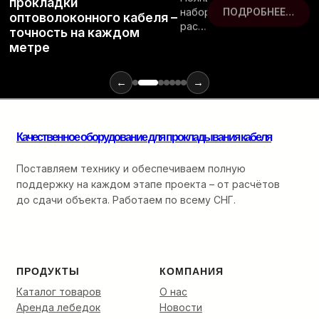
прокладки
набор
ПОДРОБНЕЕ…
оптоволоконного кабеля –
расходных
точность на каждом
материалов
метре
и
инструментов
для
←
→
монтажа
оптики:
от
Качественное оборудование для прокладывания кабеля
ввода
в
кабельную
Поставляем технику и обеспечиваем полную
канализацию
поддержку на каждом этапе проекта – от расчётов
до
до сдачи объекта. Работаем по всему СНГ.
финальной
разварки.
ПРОДУКТЫ
КОМПАНИЯ
Каталог товаров
О нас
Аренда лебедок
Новости