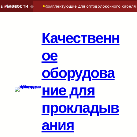
◆
наличии
Комплектующие для оптоволоконного кабеля — 
НОВОСТИ
Перейти
к
содержимому
Качественн
ое
оборудова
ние для
прокладыв
ания