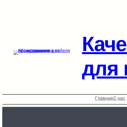
Перейти
к
содержимому
Каче
для 
Главная
О нас