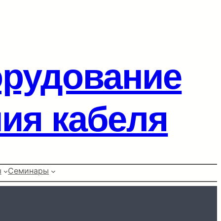
орудование
ия кабеля
ы
Семинары