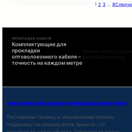
1
2
3
…
8
Следу
ПРОКЛАДКА КАБЕЛЯ
Комплектующие для
Полный набор расходны
прокладки
финальной разварки.
оптоволоконного кабеля –
точность на каждом метре
Качественное оборудование для прокладывания кабеля
Поставляем технику и обеспечиваем полную
поддержку на каждом этапе проекта – от
расчётов до сдачи объекта. Работаем по всему