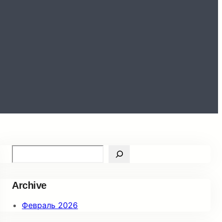
S
e
a
Archive
r
c
Февраль 2026
h