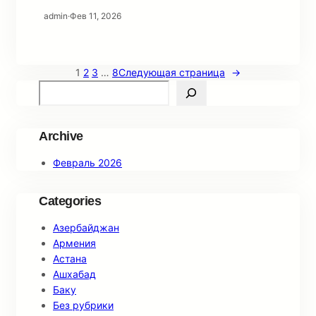
admin
·
Фев 11, 2026
1
2
3
…
8
Следующая страница
→
S
e
a
r
Archive
c
Февраль 2026
h
Categories
Азербайджан
Армения
Астана
Ашхабад
Баку
Без рубрики