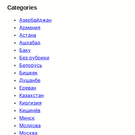
Categories
Азербайджан
Армения
Астана
Ашхабад
Баку
Без рубрики
Белорусь
Бишкек
Душанбе
Ереван
Казахстан
Киргизия
Кишинёв
Минск
Молдова
Москва