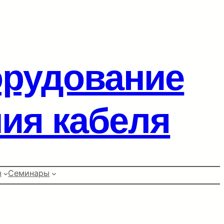
орудование
ия кабеля
ы
Семинары