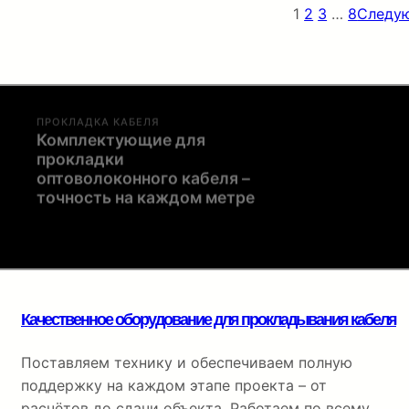
1
2
3
…
8
Следу
ПРОКЛАДКА КАБЕЛЯ
Комплектующие для
Полный набор расходны
прокладки
финальной разварки.
оптоволоконного кабеля –
точность на каждом метре
Качественное оборудование для прокладывания кабеля
Поставляем технику и обеспечиваем полную
поддержку на каждом этапе проекта – от
расчётов до сдачи объекта. Работаем по всему