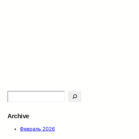
S
e
a
Archive
r
c
Февраль 2026
h