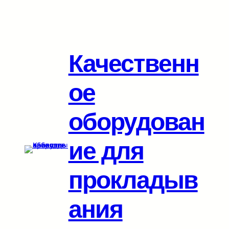
Перейти
к
содержимому
Качественн
ое
оборудован
ие для
прокладыв
ания