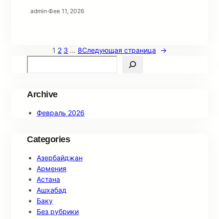
admin
·
Фев 11, 2026
1
2
3
…
8
Следующая страница
→
S
e
a
r
Archive
c
Февраль 2026
h
Categories
Азербайджан
Армения
Астана
Ашхабад
Баку
Без рубрики