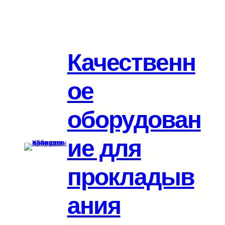
Перейти
к
содержимому
Качественн
ое
оборудован
ие для
прокладыв
ания