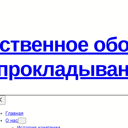
ственное об
прокладыван
Главная
О нас
История компании