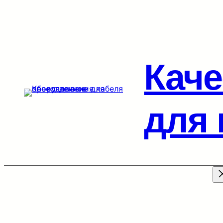
Перейти
к
содержимому
Каче
для 