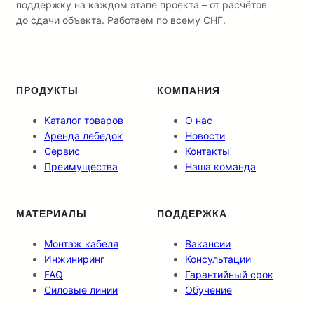
канализацию
поддержку на каждом этапе проекта – от расчётов
до
до сдачи объекта. Работаем по всему СНГ.
финальной
разварки.
ПРОДУКТЫ
КОМПАНИЯ
Каталог товаров
О нас
Аренда лебедок
Новости
Сервис
Контакты
Преимущества
Наша команда
МАТЕРИАЛЫ
ПОДДЕРЖКА
Монтаж кабеля
Вакансии
Инжиниринг
Консультации
FAQ
Гарантийный срок
Силовые линии
Обучение