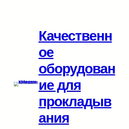
Перейти
к
содержимому
Качественн
ое
оборудован
ие для
прокладыв
ания