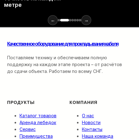
материалов
метре
и
инструментов
для
←
→
монтажа
оптики:
от
Качественное оборудование для прокладывания кабеля
ввода
в
кабельную
Поставляем технику и обеспечиваем полную
канализацию
поддержку на каждом этапе проекта – от расчётов
до
до сдачи объекта. Работаем по всему СНГ.
финальной
разварки.
ПРОДУКТЫ
КОМПАНИЯ
Каталог товаров
О нас
Аренда лебедок
Новости
Сервис
Контакты
Преимущества
Наша команда