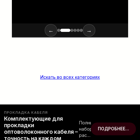
←
→
Искать во всех категориях
ПРОКЛАДКА КАБЕЛЯ
Комплектующие для
Полный
прокладки
набор
ПОДРОБНЕЕ…
оптоволоконного кабеля –
расходных
точность на каждом