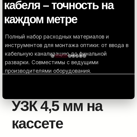
кабеля – точность на
каждом метре
Полный набор расходных материалов и
инструментов для монтажа оптики: от ввода в
кабельную канализацию до финальной
разварки. Совместимы с ведущими
Главная
/
Оборудование для прокладки силовых
производителями оборудования.
линий
/
Аксессуары и фурнитура
/ УЗК 4,5 мм на
кассете
ПОДРОБНЕЕ...
УЗК 4,5 мм на
кассете