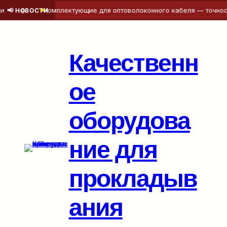
◆
Комплектующие для оптоволоконного кабеля — точность на
📢 НОВОСТИ
Перейти
к
содержимому
Качественн
ое
оборудова
ние для
прокладыв
ания