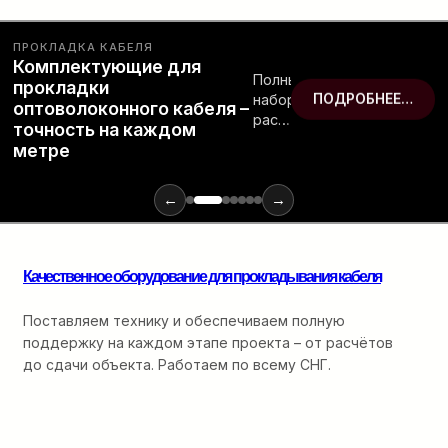
ПРОКЛАДКА КАБЕЛЯ
Комплектующие для
Полный
прокладки
набор
ПОДРОБНЕЕ…
оптоволоконного кабеля –
расходных
точность на каждом
материалов
метре
и
инструментов
для
←
→
монтажа
оптики:
от
Качественное оборудование для прокладывания кабеля
ввода
в
кабельную
Поставляем технику и обеспечиваем полную
канализацию
поддержку на каждом этапе проекта – от расчётов
до
до сдачи объекта. Работаем по всему СНГ.
финальной
разварки.