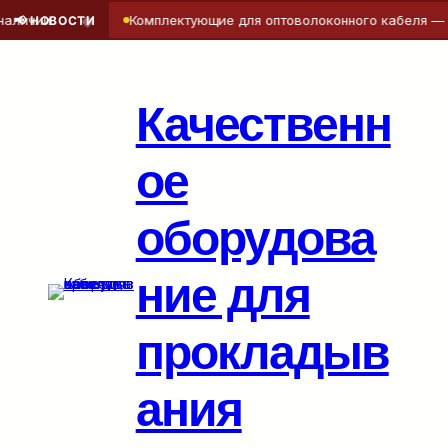
◆
ии
Комплектующие для оптоволоконного кабеля — точнос
📢 НОВОСТИ
Перейти
к
содержимому
Качественн
ое
оборудова
ние для
прокладыв
ания