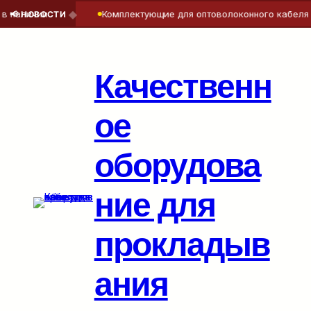
◆
наличии
Комплектующие для оптоволоконного кабеля — 
📢 НОВОСТИ
Перейти
к
содержимому
Качественн
ое
оборудова
ние для
прокладыв
ания