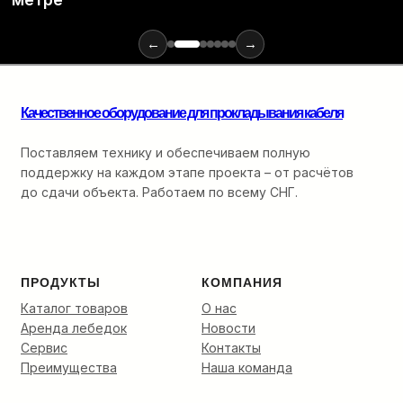
и
инструментов
для
←
→
монтажа
оптики:
от
Качественное оборудование для прокладывания кабеля
ввода
в
кабельную
Поставляем технику и обеспечиваем полную
канализацию
поддержку на каждом этапе проекта – от расчётов
до
до сдачи объекта. Работаем по всему СНГ.
финальной
разварки.
ПРОДУКТЫ
КОМПАНИЯ
Каталог товаров
О нас
Аренда лебедок
Новости
Сервис
Контакты
Преимущества
Наша команда