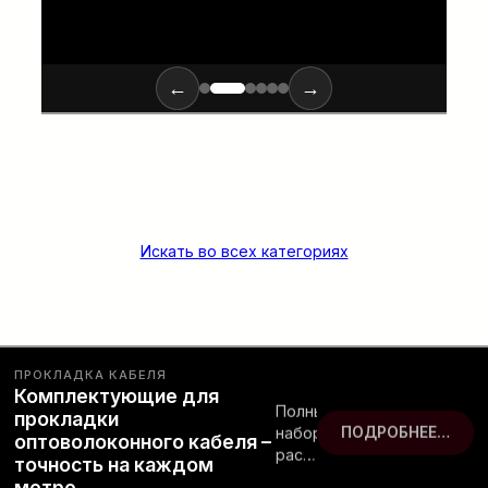
←
→
Искать во всех категориях
ПРОКЛАДКА КАБЕЛЯ
Комплектующие для
Полный
прокладки
набор
ПОДРОБНЕЕ…
оптоволоконного кабеля –
расходных
точность на каждом
материалов
метре