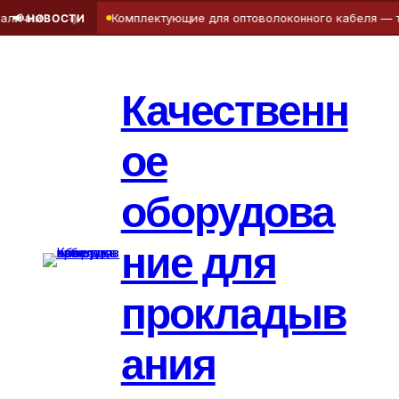
◆
и
Комплектующие для оптоволоконного кабеля — точнос
📢 НОВОСТИ
Перейти
к
содержимому
Качественн
ое
оборудова
ние для
прокладыв
ания