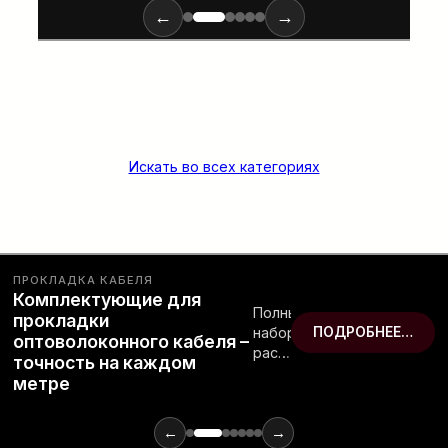
←
→
Искать во всех категориях
ПРОКЛАДКА КАБЕЛЯ
Комплектующие для
Полный
прокладки
набор
ПОДРОБНЕЕ…
оптоволоконного кабеля –
расходных
точность на каждом
материалов
метре
и
инструментов
для
←
→