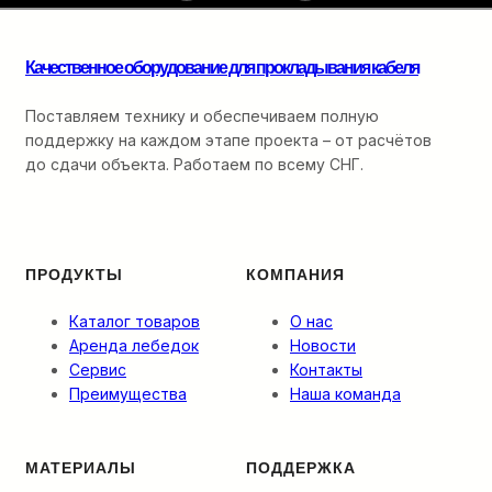
монтажа
оптики:
от
Качественное оборудование для прокладывания кабеля
ввода
в
кабельную
Поставляем технику и обеспечиваем полную
канализацию
поддержку на каждом этапе проекта – от расчётов
до
до сдачи объекта. Работаем по всему СНГ.
финальной
разварки.
ПРОДУКТЫ
КОМПАНИЯ
Каталог товаров
О нас
Аренда лебедок
Новости
Сервис
Контакты
Преимущества
Наша команда
МАТЕРИАЛЫ
ПОДДЕРЖКА