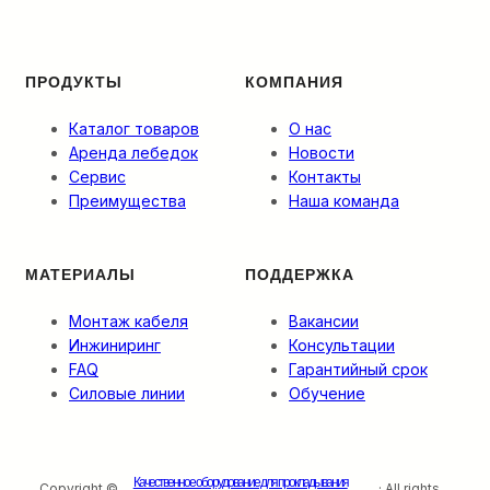
разварки.
ПРОДУКТЫ
КОМПАНИЯ
Каталог товаров
О нас
Аренда лебедок
Новости
Сервис
Контакты
Преимущества
Наша команда
МАТЕРИАЛЫ
ПОДДЕРЖКА
Монтаж кабеля
Вакансии
Инжиниринг
Консультации
FAQ
Гарантийный срок
Силовые линии
Обучение
Качественное оборудование для прокладывания
Copyright ©
· All rights