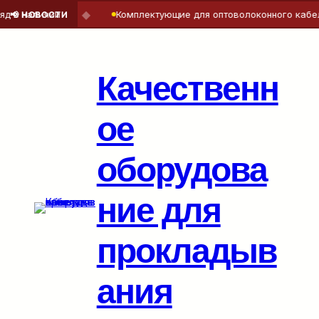
◆
наличии
Комплектующие для оптоволоконного кабеля — 
📢 НОВОСТИ
Перейти
к
содержимому
Качественн
ое
оборудова
ние для
прокладыв
ания