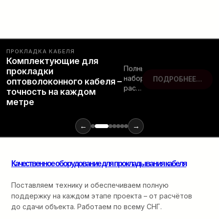
ПРОКЛАДКА КАБЕЛЯ
Комплектующие для
Полный
прокладки
набор
ПОДРОБНЕЕ…
оптоволоконного кабеля –
расходных
точность на каждом
материалов
метре
и
инструментов
для
←
→
монтажа
оптики:
от
Качественное оборудование для прокладывания кабеля
ввода
в
кабельную
Поставляем технику и обеспечиваем полную
канализацию
поддержку на каждом этапе проекта – от расчётов
до
до сдачи объекта. Работаем по всему СНГ.
финальной