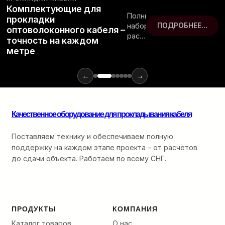
Комплектующие для
Полный
прокладки
набор
ПОДРОБНЕЕ…
оптоволоконного кабеля –
расходных
точность на каждом
материалов
метре
и
инструментов
для
←
→
монтажа
оптики:
от
Качественное оборудование для прокладывания кабеля
ввода
в
кабельную
Поставляем технику и обеспечиваем полную
канализацию
поддержку на каждом этапе проекта – от расчётов
до
до сдачи объекта. Работаем по всему СНГ.
финальной
разварки.
ПРОДУКТЫ
КОМПАНИЯ
Каталог товаров
О нас