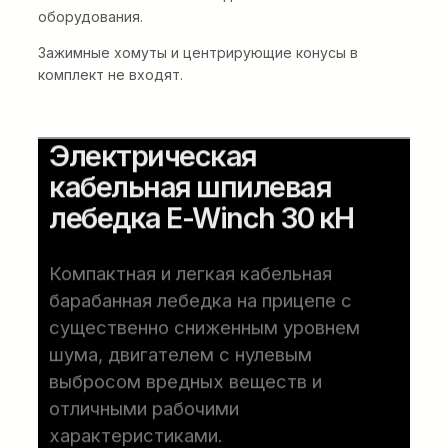
оборудования.
Зажимные хомуты и центрирующие конусы в
комплект не входят.
Электрическая
кабельная шпилевая
лебедка E-Winch 30 кН
Компактная и легкая кабельная
барабанная лебедка на прицепе с
существенно сниженным уровнем
шума, двигателем с нулевым
выбросом вредных веществ и
отличными рабочими
характеристиками.