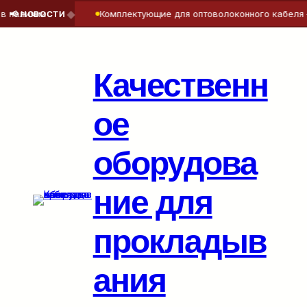
◆
наличии
Комплектующие для оптоволоконного кабеля — 
📢 НОВОСТИ
Перейти
к
содержимому
Качественн
ое
оборудова
ние для
прокладыв
ания