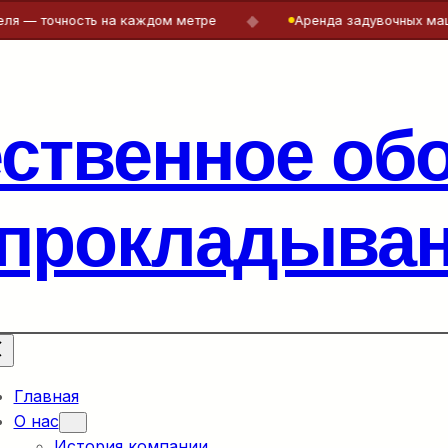
◆
ость на каждом метре
Аренда задувочных машин и лебёд
ественное об
 прокладыван
Главная
О нас
История компании