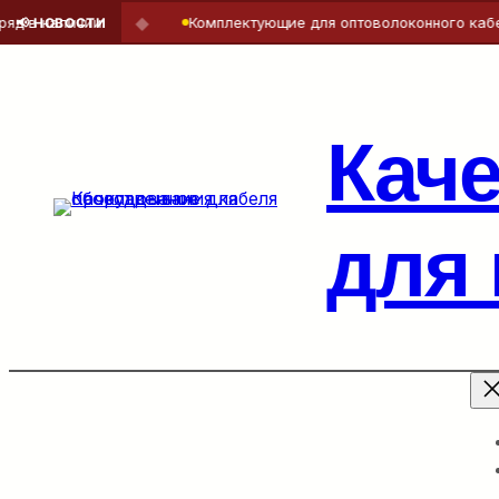
◆
чии
Комплектующие для оптоволоконного кабеля — точн
📢 НОВОСТИ
Перейти
к
содержимому
Кач
для